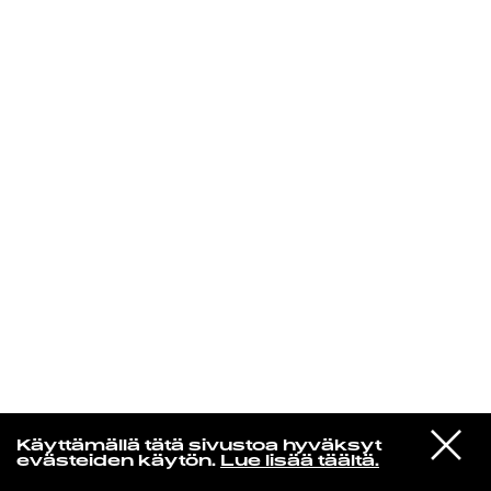
KIRJAUDU SISÄÄN
Yö­mu­siik­kia
VIESTI
Räjäyttäjät
Käyttämällä tätä sivustoa hyväksyt
STUDIOON
Rock on Ikuinen
evästeiden käytön.
Lue lisää täältä.