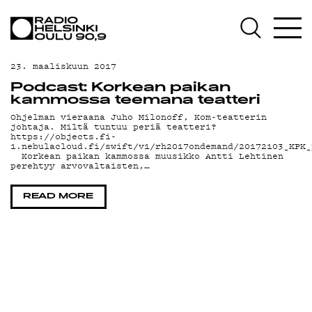
AJANKOHTAISTA
OHJELMAT
23. maaliskuun 2017
TEKIJÄT
Podcast: Korkean paikan
kammossa teemana teatteri
ON-DEMAND
Ohjelman vieraana Juho Milonoff, Kom-teatterin
johtaja. Miltä tuntuu periä teatteri?
https://objects.fi-
PODCAST
1.nebulacloud.fi/swift/v1/rh2017ondemand/20172103_KPK_
Korkean paikan kammossa muusikko Antti Lehtinen
perehtyy arvovaltaisten,…
MAINOSTA
READ MORE
YHTEYSTIEDOT
G LIVELAB
YSTÄVÄKLUBI
TIETOSUOJA