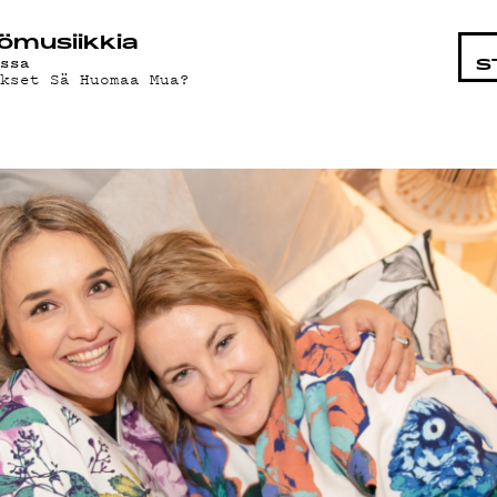
STA
ö­mu­siik­kia
issa
S
kset Sä Huomaa Mua?