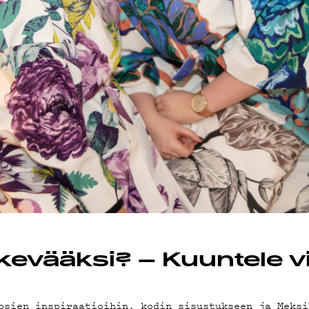
OT
kevääksi? – Kuuntele vin
osien inspiraatioihin, kodin sisustukseen ja Meksi