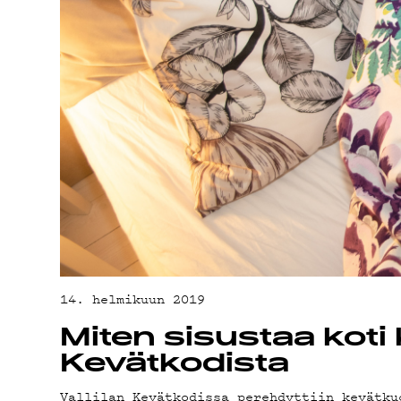
YHTEYSTIED
G LIVELAB
YSTÄVÄKLUBI
TIETOSUOJA
14. helmikuun 2019
Miten sisustaa koti 
Kevätkodista
Vallilan Kevätkodissa perehdyttiin kevätku