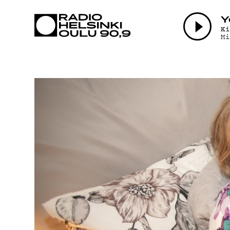
AJANKOHTAI
Y
K
Mi
OHJELMAT
TEKIJÄT
ON-DEMAND
PODCAST
MAINOSTA