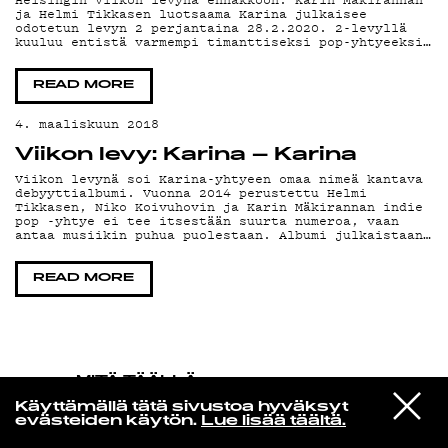
ja Helmi Tikkasen luotsaama Karina julkaisee
odotetun levyn 2 perjantaina 28.2.2020. 2-levyllä
kuuluu entistä varmempi timanttiseksi pop-yhtyeeksi…
KIRJAUDU SISÄÄN
READ MORE
4. maaliskuun 2018
Viikon levy: Karina – Karina
Viikon levynä soi Karina-yhtyeen omaa nimeä kantava
debyyttialbumi. Vuonna 2014 perustettu Helmi
Tikkasen, Niko Koivuhovin ja Karin Mäkirannan indie
pop -yhtye ei tee itsestään suurta numeroa, vaan
antaa musiikin puhua puolestaan. Albumi julkaistaan…
READ MORE
MITÄ TÄÄLLÄ
TAPAHTUU
VIESTI
Daft Punk
Käyttämällä tätä sivustoa hyväksyt
STUDIOON
Touch
evästeiden käytön.
Lue lisää täältä.