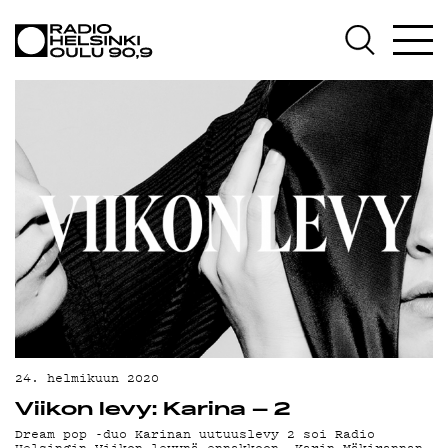
AJANKOHTAISTA
OHJELMAT
TEKIJÄT
ON-DEMAND
PODCAST
MAINOSTA
YHTEYSTIEDOT
G LIVELAB
YSTÄVÄKLUBI
24. helmikuun 2020
Viikon levy: Karina – 2
TIETOSUOJA
Dream pop -duo Karinan uutuuslevy 2 soi Radio
Helsingin Viikon levynä ennakkoon. Karin Mäkirannan