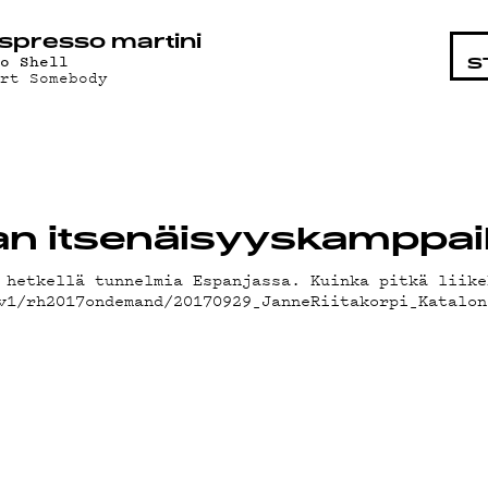
STA
spresso martini
wo Shell
S
urt Somebody
ian itsenäisyyskamppai
 hetkellä tunnelmia Espanjassa. Kuinka pitkä liike
/v1/rh2017ondemand/20170929_JanneRiitakorpi_Katal