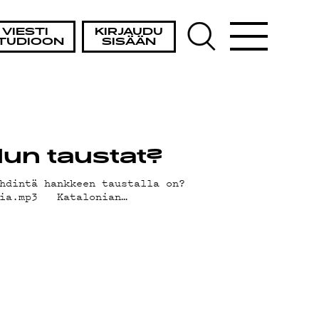
VIESTI
KIRJAUDU
TUDIOON
SISÄÄN
lun taustat?
hdintä hankkeen taustalla on?
onia.mp3 Katalonian…