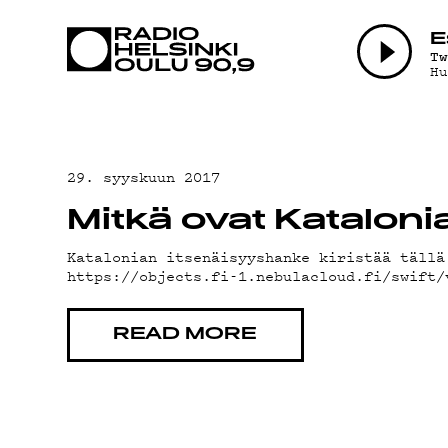
AJANKOHTAI
E
T
H
OHJELMAT
TEKIJÄT
29. syyskuun 2017
Mitkä ovat Katalon
ON-DEMAND
Katalonian itsenäisyyshanke kiristää tällä
https://objects.fi-1.nebulacloud.fi/swift
PODCAST
READ MORE
MAINOSTA