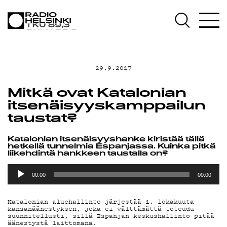
AJANKOHTAISTA
OHJELMAT
29.9.2017
TEKIJÄT
Mitkä ovat Katalonian
itsenäisyyskamppailun
ON-DEMAND
taustat?
Katalonian itsenäisyyshanke kiristää tällä
PODCAST
hetkellä tunnelmia Espanjassa. Kuinka pitkä
liikehdintä hankkeen taustalla on?
Äänitoistin
MAINOSTA
00:00
00:00
Katalonian aluehallinto järjestää 1. lokakuuta
YHTEYSTIEDOT
kansanäänestyksen, joka ei välttämättä toteudu
suunnitellusti, sillä Espanjan keskushallinto pitää
äänestystä laittomana.