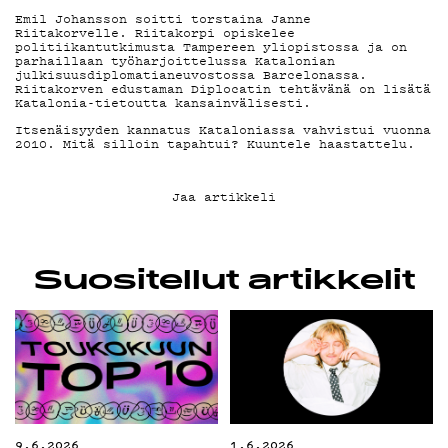
Emil Johansson soitti torstaina Janne
G LIVELAB
Riitakorvelle. Riitakorpi opiskelee
politiikantutkimusta Tampereen yliopistossa ja on
parhaillaan työharjoittelussa Katalonian
julkisuusdiplomatianeuvostossa Barcelonassa.
YSTÄVÄKLUBI
Riitakorven edustaman Diplocatin tehtävänä on lisätä
Katalonia-tietoutta kansainvälisesti.
Itsenäisyyden kannatus Kataloniassa vahvistui vuonna
2010. Mitä silloin tapahtui? Kuuntele haastattelu.
TIETOSUOJA
Jaa artikkeli
KIRJAUDU SISÄÄN
Suositellut artikkelit
9.6.2026
1.6.2026