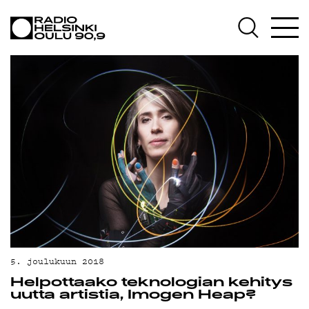
AJANKOHTAISTA
OHJELMAT
TEKIJÄT
ON-DEMAND
PODCAST
MAINOSTA
YHTEYSTIEDOT
G LIVELAB
YSTÄVÄKLUBI
5. joulukuun 2018
Helpottaako teknologian kehitys
TIETOSUOJA
uutta artistia, Imogen Heap?