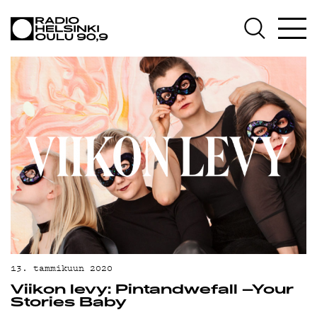
AJANKOHTAISTA
OHJELMAT
TEKIJÄT
ON-DEMAND
PODCAST
MAINOSTA
YHTEYSTIEDOT
G LIVELAB
YSTÄVÄKLUBI
13. tammikuun 2020
Viikon levy: Pintandwefall –Your
TIETOSUOJA
Stories Baby