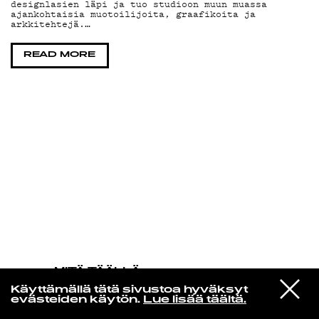
designlasien läpi ja tuo studioon muun muassa
ajankohtaisia muotoilijoita, graafikoita ja
arkkitehtejä.…
KIRJAUDU SISÄÄN
READ MORE
MITÄ TÄÄLLÄ
TAPAHTUU
VIESTI
The Durutti Column
Käyttämällä tätä sivustoa hyväksyt
STUDIOON
Without Mercy 1
evästeiden käytön.
Lue lisää täältä.