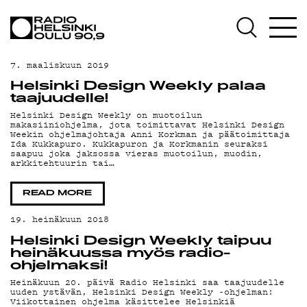
AJANKOHTAISTA
OHJELMAT
7. maaliskuun 2019
TEKIJÄT
Helsinki Design Weekly palaa
taajuudelle!
ON-DEMAND
Helsinki Design Weekly on muotoilun
makasiiniohjelma, jota toimittavat Helsinki Design
Weekin ohjelmajohtaja Anni Korkman ja päätoimittaja
PODCAST
Ida Kukkapuro. Kukkapuron ja Korkmanin seuraksi
saapuu joka jaksossa vieras muotoilun, muodin,
arkkitehtuurin tai…
MAINOSTA
READ MORE
YHTEYSTIEDOT
19. heinäkuun 2018
G LIVELAB
Helsinki Design Weekly taipuu
heinäkuussa myös radio-
YSTÄVÄKLUBI
ohjelmaksi!
Heinäkuun 20. päivä Radio Helsinki saa taajuudelle
TIETOSUOJA
uuden ystävän, Helsinki Design Weekly -ohjelman!
Viikottainen ohjelma käsittelee Helsinkiä