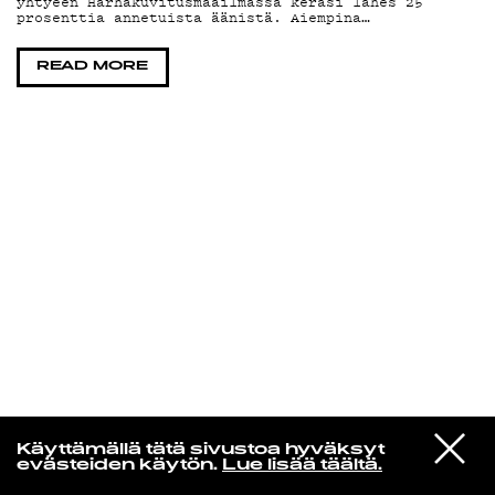
yhtyeen Harhakuvitusmaailmassa keräsi lähes 25
prosenttia annetuista äänistä. Aiempina…
KIRJAUDU SISÄÄN
READ MORE
Edu Kehäkettunen
VIESTI
Glen Hansard
Käyttämällä tätä sivustoa hyväksyt
STUDIOON
Leave a Light
evästeiden käytön.
Lue lisää täältä.