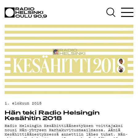
AJANKOHTAISTA
OHJELMAT
TEKIJÄT
ON-DEMAND
PODCAST
MAINOSTA
YHTEYSTIEDOT
G LIVELAB
1. elokuun 2018
Hän teki Radio Helsingin
YSTÄVÄKLUBI
Kesähitin 2018
Radio Helsingin Kesähittiäänestyksen voittajaksi
TIETOSUOJA
nousi Hän-yhtyeen Harhakuvitusmaailmassa. Ääniä
Kesähittiäänestyksessä annettiin lähes tuhat. Hän-