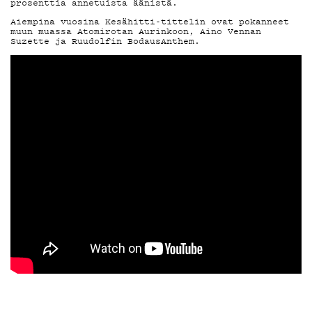
MAINOSTA
prosenttia annetuista äänistä.
Aiempina vuosina Kesähitti-tittelin ovat pokanneet
YHTEYSTIED
muun muassa Atomirotan Aurinkoon, Aino Vennan
Suzette ja Ruudolfin BodausAnthem.
G LIVELAB
YSTÄVÄKLUBI
TIETOSUOJA
KIRJAUDU SISÄÄN