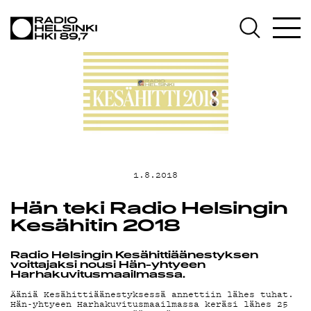
AJANKOHTAI
OHJELMAT
TEKIJÄT
1.8.2018
ON-DEMAND
Hän teki Radio Helsingin
Kesähitin 2018
PODCAST
Radio Helsingin Kesähittiäänestyksen
voittajaksi nousi Hän-yhtyeen
Harhakuvitusmaailmassa.
Ääniä Kesähittiäänestyksessä annettiin lähes tuhat.
Hän-yhtyeen Harhakuvitusmaailmassa keräsi lähes 25