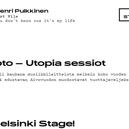
OHTAI
enri Pulkkinen
urt Vile
S
ou don’t know cuz it’s my life
LMAT
oto – Utopia sessiot
li kaukana musiikkilaitteista melkein koko vuoden 
ä edustavan Aivovuodon muodostavat tuottajaveljeks
ÄT
elsinki Stage!