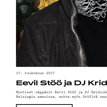
YHTE
G LIV
17. toukokuun 2017
YSTÄV
Eevil Stöö ja DJ Kri
Mystiset räppärit Eevil Stöö ja DJ Kridlok
Helsingin aamuissa, mutta myös Stööltä saa