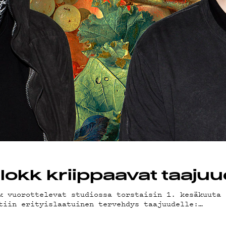
YSTIED
ELAB
ÄKLUBI
dlokk kriippaavat taajuu
k vuorottelevat studiossa torstaisin 1. kesäkuuta 
tiin erityislaatuinen tervehdys taajuudelle:…