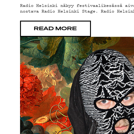
Radio Helsinki näkyy festivaalikesässä aiv
ON-D
nostava Radio Helsinki Stage. Radio Helsin
READ MORE
PODC
MAIN