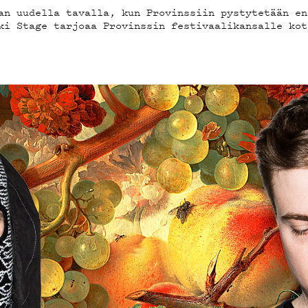
an uudella tavalla, kun Provinssiin pystytetään en
EMAND
ki Stage tarjoaa Provinssin festivaalikansalle kot
AST
OSTA