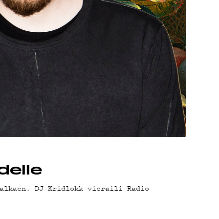
OT
delle
alkaen. DJ Kridlokk vieraili Radio