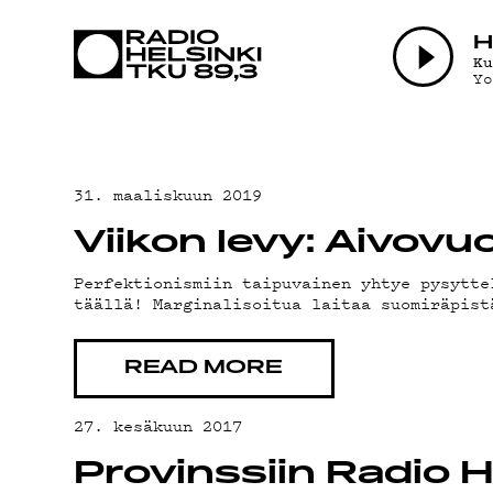
AJANK
H
K
Y
OHJE
31. maaliskuun 2019
Viikon levy: Aivovu
Perfektionismiin taipuvainen yhtye pysytte
täällä! Marginalisoitua laitaa suomiräpist
TEKIJ
READ MORE
27. kesäkuun 2017
Provinssiin Radio H