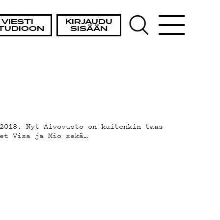
STA
VIESTI
KIRJAUDU
TUDIOON
SISÄÄN
2018. Nyt Aivovuoto on kuitenkin taas
et Visa ja Mio sekä…