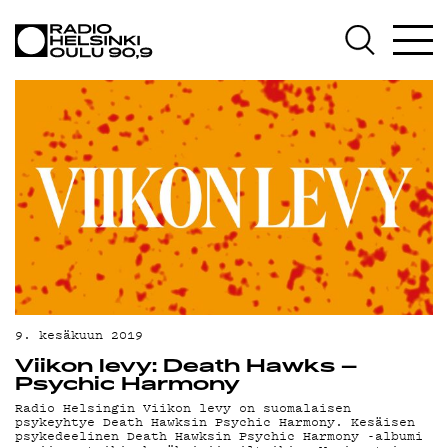
AJANKOHTAISTA
OHJELMAT
TEKIJÄT
ON-DEMAND
PODCAST
MAINOSTA
YHTEYSTIEDOT
G LIVELAB
9. kesäkuun 2019
Viikon levy: Death Hawks –
YSTÄVÄKLUBI
Psychic Harmony
Radio Helsingin Viikon levy on suomalaisen
TIETOSUOJA
psykeyhtye Death Hawksin Psychic Harmony. Kesäisen
psykedeelinen Death Hawksin Psychic Harmony -albumi