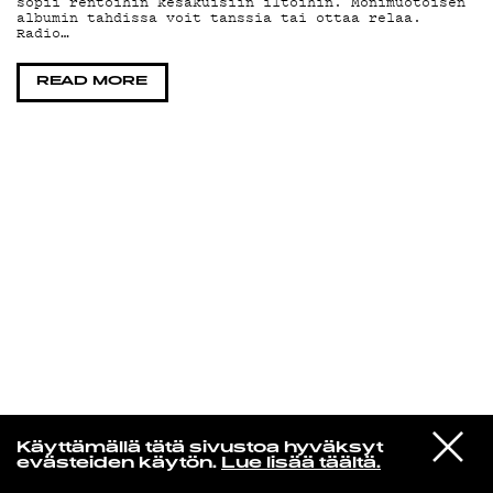
sopii rentoihin kesäkuisiin iltoihin. Monimuotoisen
albumin tahdissa voit tanssia tai ottaa relaa.
Radio…
KIRJAUDU SISÄÄN
READ MORE
Edu Kehäkettunen
VIESTI
Mariya Takeuchi
Käyttämällä tätä sivustoa hyväksyt
STUDIOON
シェットランドに頬をうずめて
evästeiden käytön.
Lue lisää täältä.