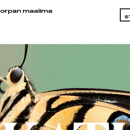
STA
orpan maailma
S