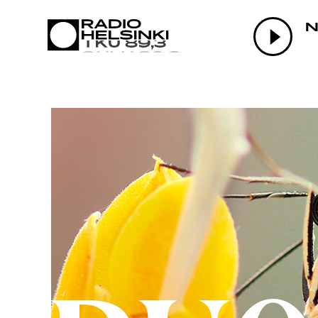
AJANKOHTAI
N
OHJELMAT
TEKIJÄT
ON-DEMAND
PODCAST
MAINOSTA