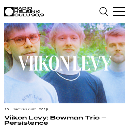
AJANKOHTAISTA
OHJELMAT
TEKIJÄT
ON-DEMAND
PODCAST
MAINOSTA
YHTEYSTIEDOT
G LIVELAB
YSTÄVÄKLUBI
10. marraskuun 2019
Viikon Levy: Bowman Trio –
TIETOSUOJA
Persistence