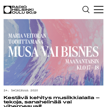
AJANKOHTAISTA
OHJELMAT
TEKIJÄT
ON-DEMAND
PODCAST
MAINOSTA
YHTEYSTIEDOT
G LIVELAB
YSTÄVÄKLUBI
24. helmikuun 2020
Kestävä kehitys musiikkialalla –
TIETOSUOJA
tekoja, sanahelinää vai
viherpesua?