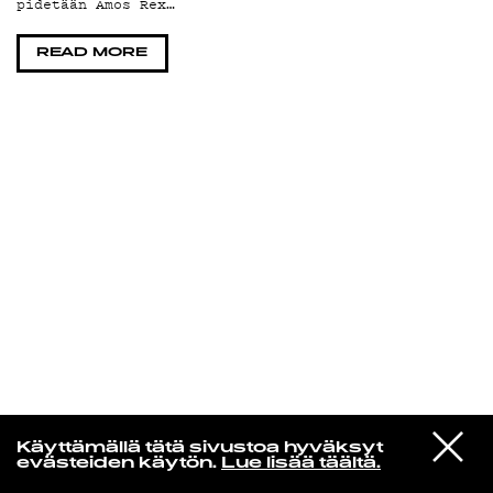
pidetään Amos Rex…
KIRJAUDU SISÄÄN
READ MORE
Laura Friman
VIESTI
Zara Larsson
Käyttämällä tätä sivustoa hyväksyt
STUDIOON
Midnight Sun
evästeiden käytön.
Lue lisää täältä.