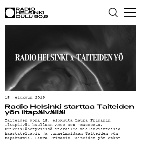
AJANKOHTAISTA
OHJELMAT
TEKIJÄT
ON-DEMAND
PODCAST
MAINOSTA
YHTEYSTIEDOT
15. elokuun 2019
G LIVELAB
Radio Helsinki starttaa Taiteiden
yön iltapäivällä!
YSTÄVÄKLUBI
Taiteiden yönä 15. elokuuta Laura Frimanin
iltapäivää kuullaan Amos Rex -museosta.
Erikoislähetyksessä vierailee mielenkiintoisia
TIETOSUOJA
haastateltavia ja tunnelmoidaan Taiteiden yön
tapahtumia. Laura Frimanin Taiteiden yön etkot