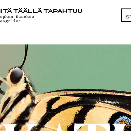
OHTAIST
ITÄ TÄÄLLÄ TAPAHTUU
tephen Sanchez
S
vangeline
MAT
ÄT