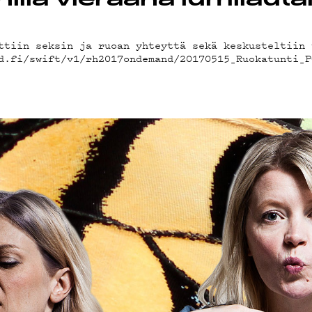
STIEDOT
la vieraana lumilautaili
ttiin seksin ja ruoan yhteyttä sekä keskusteltiin 
LAB
ud.fi/swift/v1/rh2017ondemand/20170515_Ruokatunti_
ÄKLUBI
SUOJA