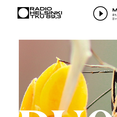
AJANK
M
S
E
OHJEL
TEKIJ