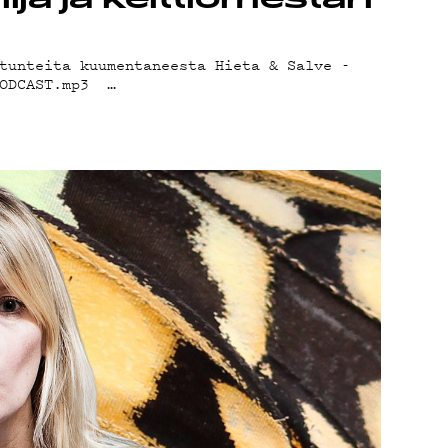
ja ja keittiömestari
tunteita kuumentaneesta Hieta & Salve -
PODCAST.mp3 …