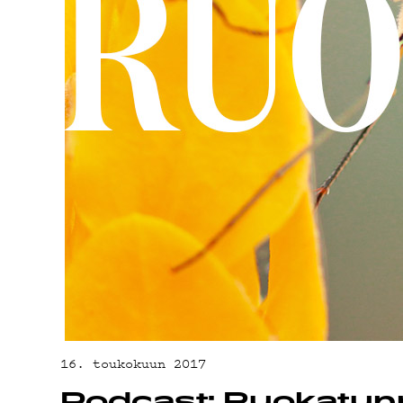
ON-DE
PODCA
MAINO
16. toukokuun 2017