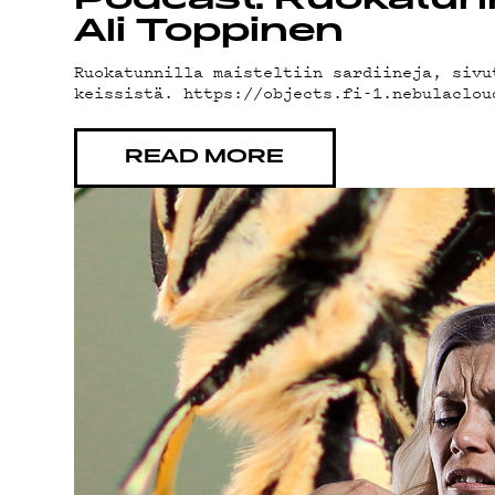
YHTEY
Podcast: Ruokatunnil
Ali Toppinen
Ruokatunnilla maisteltiin sardiineja, sivu
G LIVE
keissistä. https://objects.fi-1.nebulaclo
READ MORE
YSTÄV
TIETO