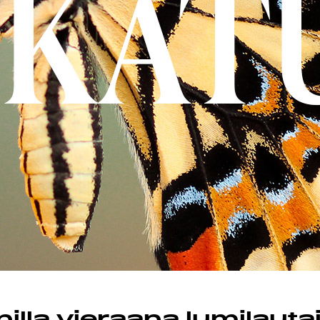
MAND
ST
STA