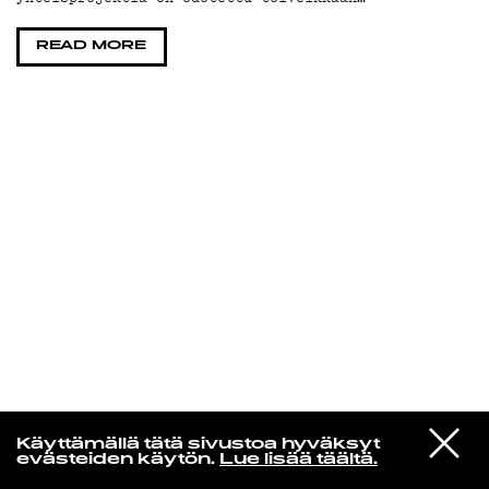
KIRJAUDU SISÄÄN
READ MORE
Laura Friman
VIESTI
louna0nline
Käyttämällä tätä sivustoa hyväksyt
STUDIOON
kevät tulee kun sä palaat
evästeiden käytön.
Lue lisää täältä.