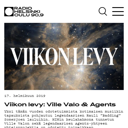
AJANKOHTAISTA
OHJELMAT
TEKIJÄT
ON-DEMAND
PODCAST
MAINOSTA
YHTEYSTIEDOT
G LIVELAB
17. helmikuun 2019
Viikon levy: Ville Valo & Agents
YSTÄVÄKLUBI
Yksi tämän vuoden odotetuimmista kotimaisen musiikin
tapauksista pohjautuu legendaarisen Rauli ”Badding”
TIETOSUOJA
Somerjoen lauluihin. HIMin keulahahmona tunnetun
Ville Valon sekä legendaarisen Agents-yhtyeen
yhteisprojektia on odotettu toiveikkaan…