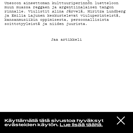
Unescon aineettoman kulttuuriperinnön luetteloon
muun muassa reggaen ja argentiinalaisen tangon
rinnalle. Viulistit Alina Järvelä, Miritza Lundberg
KIRJAUDU SISÄÄN
ja Emilia Lajunen keskustelevat viuluperinteistä,
kansanmusiikin oppimisesta, persoonallisista
soittotyyleistä ja niiden juurista.
Jaa artikkeli
In un altro mondo
VIESTI
Neil Young
Käyttämällä tätä sivustoa hyväksyt
STUDIOON
Ambulance Blues
evästeiden käytön.
Lue lisää täältä.