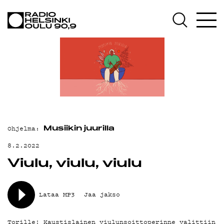
AJANKOHTAISTA
OHJELMAT
TEKIJÄT
ON-DEMAND
PODCAST
MAINOSTA
Ohjelma:
Musiikin juurilla
YHTEYSTIEDOT
8.2.2022
Viulu, viulu, viulu
G LIVELAB
YSTÄVÄKLUBI
Lataa MP3
Jaa jakso
TIETOSUOJA
Torille! Kaustislainen viulunsoittoperinne valittiin