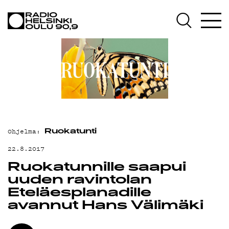
AJANKOHTAISTA
OHJELMAT
TEKIJÄT
ON-DEMAND
PODCAST
MAINOSTA
Ohjelma:
Ruokatunti
YHTEYSTIEDOT
22.8.2017
Ruokatunnille saapui
G LIVELAB
uuden ravintolan
YSTÄVÄKLUBI
Eteläesplanadille
avannut Hans Välimäki
TIETOSUOJA