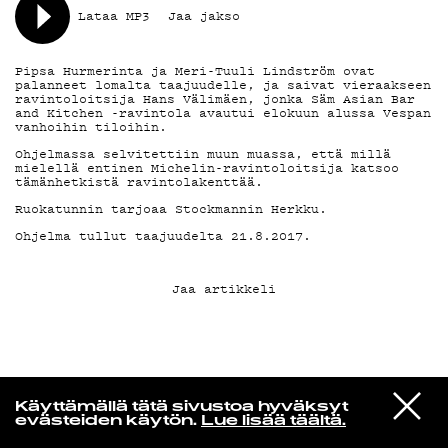
Lataa MP3
Jaa jakso
KIRJAUDU SISÄÄN
Pipsa Hurmerinta ja Meri-Tuuli Lindström ovat
palanneet lomalta taajuudelle, ja saivat vieraakseen
ravintoloitsija Hans Välimäen, jonka Säm Asian Bar
and Kitchen -ravintola avautui elokuun alussa Vespan
vanhoihin tiloihin.
Ohjelmassa selvitettiin muun muassa, että millä
mielellä entinen Michelin-ravintoloitsija katsoo
tämänhetkistä ravintolakenttää.
Ruokatunnin tarjoaa Stockmannin Herkku.
Ohjelma tullut taajuudelta 21.8.2017.
Jaa artikkeli
Niklas Aaltio
VIESTI
Hot Chip
Käyttämällä tätä sivustoa hyväksyt
STUDIOON
Over And Over
evästeiden käytön.
Lue lisää täältä.