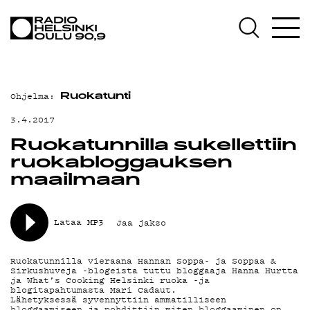
AJANKOHTAISTA
OHJELMAT
TEKIJÄT
Ohjelma:
Ruokatunti
ON-DEMAND
3.4.2017
PODCAST
Ruokatunnilla sukellettiin
ruokabloggauksen
MAINOSTA
maailmaan
YHTEYSTIEDOT
Lataa MP3
Jaa jakso
G LIVELAB
YSTÄVÄKLUBI
Ruokatunnilla vieraana Hannan Soppa- ja Soppaa &
Sirkushuveja -blogeista tuttu bloggaaja Hanna Hurtta
ja What’s Cooking Helsinki ruoka -ja
TIETOSUOJA
blogitapahtumasta Mari Cadaut.
Lähetyksessä syvennyttiin ammatilliseen
bloggaamiseen ja pohdittiin miten bloggaaminen on