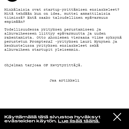
Minkälaisia ovat startup-yrittämisen ensiaskeleet?
KIRJAUDU SISÄÄN
Mitä tehdään kun on idea, muttei ammattilaisia
tiimissä? Entä saako taloudellinen epävarmuus
empimään?
Todellisuudessa yrityksen perustamiseen ja
alkuvaiheeseen liittyy epävarmuutta ja uuden
rakentamista. Otto Ahoniemen vieraana viime syksynä
perustetun PrompterAI -yrityksen Lauri Hynynen ja
keskustelussa yrityksen ensiaskeleet sekä
alkuvaiheen startupit yleisemmin.
Ohjelman tarjoaa
OP Kevytyrittäjä
.
Jaa artikkeli
Yö­mu­siik­kia
VIESTI
Magyar
Käyttämällä tätä sivustoa hyväksyt
STUDIOON
Kuin Lintuja Sataisi Puihin
evästeiden käytön.
Lue lisää täältä.