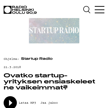
AJANKOHTAISTA
OHJELMAT
TEKIJÄT
ON-DEMAND
PODCAST
Ohjelma:
MAINOSTA
Startup Radio
21.3.2018
YHTEYSTIEDOT
Ovatko startup-
G LIVELAB
yrityksen ensiaskeleet
ne vaikeimmat?
YSTÄVÄKLUBI
TIETOSUOJA
Lataa MP3
Jaa jakso