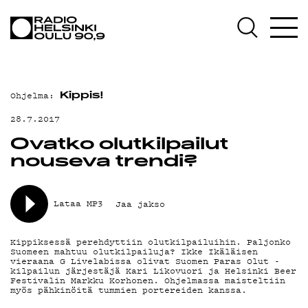
AJANKOHTAISTA
OHJELMAT
TEKIJÄT
Ohjelma:
Kippis!
ON-DEMAND
28.7.2017
PODCAST
Ovatko olutkilpailut
nouseva trendi?
MAINOSTA
YHTEYSTIEDOT
Lataa MP3
Jaa jakso
G LIVELAB
Kippiksessä perehdyttiin olutkilpailuihin. Paljonko
Suomeen mahtuu olutkilpailuja? Ikke Ikäläisen
YSTÄVÄKLUBI
vieraana G Livelabissa olivat Suomen Paras Olut -
kilpailun järjestäjä Kari Likovuori ja Helsinki Beer
Festivalin Markku Korhonen. Ohjelmassa maisteltiin
TIETOSUOJA
myös pähkinöitä tummien portereiden kanssa.