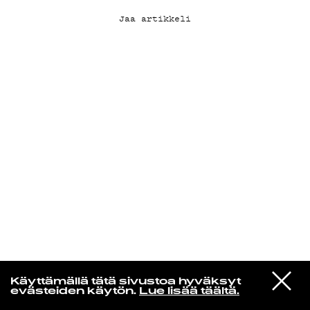
Jaa artikkeli
KIRJAUDU SISÄÄN
Edu Kehäkettunen
VIESTI
Glen Hansard
Käyttämällä tätä sivustoa hyväksyt
STUDIOON
Leave a Light
evästeiden käytön.
Lue lisää täältä.