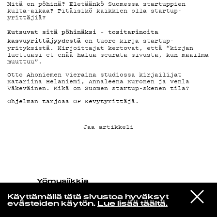
Mitä on pöhinä? Eletäänkö Suomessa startuppien
kulta-aikaa? Pitäisikö kaikkien olla startup-
yrittäjiä?
KIRJAUDU SISÄÄN
Kutsuvat sitä pöhinäksi – tositarinoita
kasvuyrittäjyydestä
on tuore kirja startup-
yrityksistä. Kirjoittajat kertovat, että “kirjan
luettuasi et enää halua seurata sivusta, kun maailma
muuttuu”.
Otto Ahoniemen vieraina studiossa kirjailijat
Katariina Helaniemi, Annaleena Kuronen ja Venla
Väkeväinen. Mikä on Suomen startup-skenen tila?
Ohjelman tarjoaa
OP Kevytyrittäjä
.
Jaa artikkeli
Yö­mu­siik­kia
Everything Is Recorded
VIESTI
feat. Samantha Morton and
Käyttämällä tätä sivustoa hyväksyt
STUDIOON
Alabaster De Plume - You Were
evästeiden käytön.
Lue lisää täältä.
Smiling