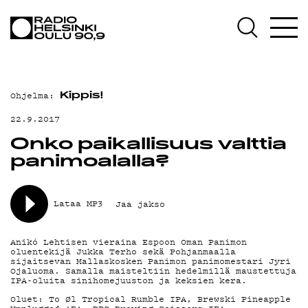
AJANKOHTAISTA
OHJELMAT
TEKIJÄT
Ohjelma:
Kippis!
ON-DEMAND
22.9.2017
PODCAST
Onko paikallisuus valttia
panimoalalla?
MAINOSTA
YHTEYSTIEDOT
Lataa MP3
Jaa jakso
G LIVELAB
Anikó Lehtisen vieraina Espoon Oman Panimon
oluentekijä Jukka Terho sekä Pohjanmaalla
YSTÄVÄKLUBI
sijaitsevan Mallaskosken Panimon panimomestari Jyri
Ojaluoma. Samalla maisteltiin hedelmillä maustettuja
IPA-oluita sinihomejuuston ja keksien kera.
TIETOSUOJA
Oluet: To Øl Tropical Rumble IPA, Brewski Pineapple