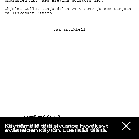
Unplugged APA, RPS Brewing Scissors IPA.
Ohjelma tullut taajuudelta 21.9.2017 ja sen tarjoaa
Mallaskosken Panimo.
KIRJAUDU SISÄÄN
Jaa artikkeli
MITÄ TÄÄLLÄ
TAPAHTUU
VIESTI
FX
Käyttämällä tätä sivustoa hyväksyt
STUDIOON
Things Are Not What They Seem
evästeiden käytön.
Lue lisää täältä.