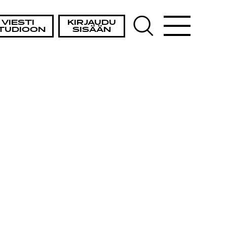
VIESTI
KIRJAUDU
TUDIOON
SISÄÄN