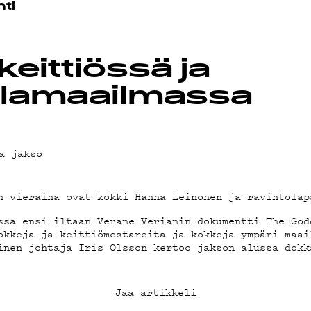
OT
ti
keittiössä ja
olamaailmassa
a jakso
n vieraina ovat kokki Hanna Leinonen ja ravintolap
ssa ensi-iltaan Verane Verianin dokumentti The God
okkeja ja keittiömestareita ja kokkeja ympäri maai
inen johtaja Iris Olsson kertoo jakson alussa dokk
Jaa artikkeli