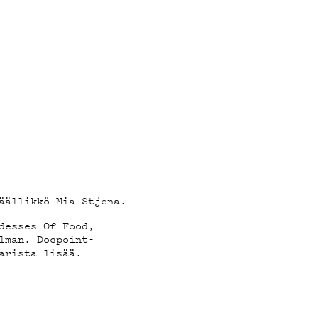
äällikkö Mia Stjena.
desses Of Food,
lman. Docpoint-
arista lisää.