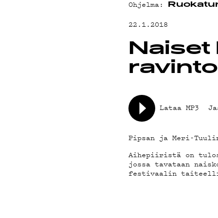
YHTEYSTIED
Ohjelma:
Ruokatun
22.1.2018
G LIVELAB
Naiset 
ravint
YSTÄVÄKLUBI
TIETOSUOJA
Lataa MP3
Ja
Pipsan ja Meri-Tuuli
Aihepiiristä on tulo
jossa tavataan naisk
festivaalin taiteell