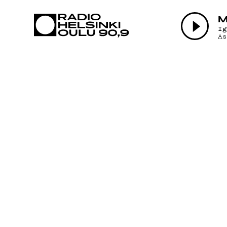
AJANKOHTAI
M
I
A
OHJELMAT
TEKIJÄT
ON-DEMAND
PODCAST
MAINOSTA