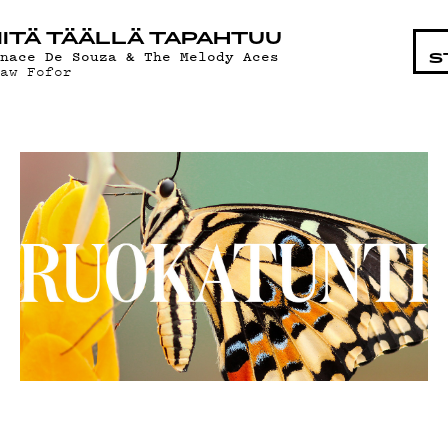
STA
ITÄ TÄÄLLÄ TAPAHTUU
gnace De Souza & The Melody Aces
S
saw Fofor