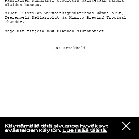
Pääsiäisen kunniaksi studiossa maistetaan mämmiä
oluiden kanssa.
Oluet: Laitilan Wirvoitusjuomatehdas Mämmi-olut,
KIRJAUDU SISÄÄN
Teerenpeli Kellariolut ja Kimito Brewing Tropical
Thunder.
HOK-Elannon Oluthuoneet
Ohjelman tarjoaa
.
Jaa artikkeli
MUSAMUSA
VIESTI
Uncle Acid & The Deadbeats
Käyttämällä tätä sivustoa hyväksyt
STUDIOON
Shapes Of Midnight
evästeiden käytön.
Lue lisää täältä.