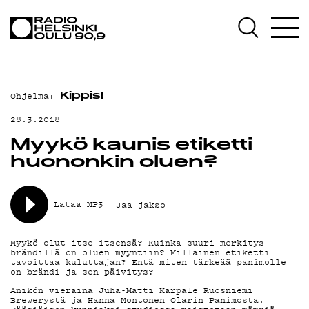
AJANKOHTAISTA
OHJELMAT
TEKIJÄT
Ohjelma:
Kippis!
ON-DEMAND
28.3.2018
PODCAST
Myykö kaunis etiketti
huononkin oluen?
MAINOSTA
YHTEYSTIEDOT
Lataa MP3
Jaa jakso
G LIVELAB
Myykö olut itse itsensä? Kuinka suuri merkitys
brändillä on oluen myyntiin? Millainen etiketti
YSTÄVÄKLUBI
tavoittaa kuluttajan? Entä miten tärkeää panimolle
on brändi ja sen päivitys?
TIETOSUOJA
Anikón vieraina Juha-Matti Karpale Ruosniemi
Brewerystä ja Hanna Montonen Olarin Panimosta.