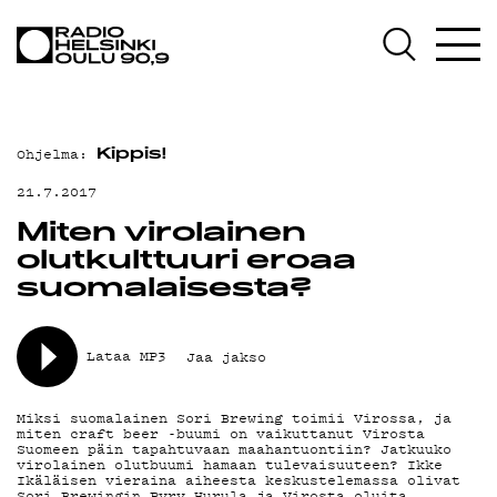
AJANKOHTAISTA
OHJELMAT
TEKIJÄT
Ohjelma:
Kippis!
ON-DEMAND
21.7.2017
PODCAST
Miten virolainen
olutkulttuuri eroaa
MAINOSTA
suomalaisesta?
YHTEYSTIEDOT
Lataa MP3
Jaa jakso
G LIVELAB
YSTÄVÄKLUBI
Miksi suomalainen Sori Brewing toimii Virossa, ja
miten craft beer -buumi on vaikuttanut Virosta
Suomeen päin tapahtuvaan maahantuontiin? Jatkuuko
TIETOSUOJA
virolainen olutbuumi hamaan tulevaisuuteen? Ikke
Ikäläisen vieraina aiheesta keskustelemassa olivat
Sori Brewingin Pyry Hurula ja Virosta oluita