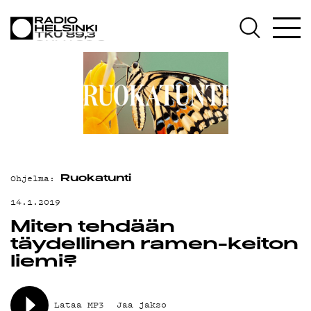
AJANKOHTAISTA
OHJELMAT
TEKIJÄT
ON-DEMAND
PODCAST
Ohjelma:
Ruokatunti
MAINOSTA
14.1.2019
Miten tehdään
YHTEYSTIEDOT
täydellinen ramen-keiton
liemi?
G LIVELAB
Lataa MP3
Jaa jakso