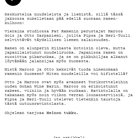
YSTÄVÄKLUBI
TIETOSUOJA
Keskustelua nuudeleista ja liemistä, sillä tässä
jaksossa sukelletaan pää edellä suoraan ramen-
kulhoon!
Vieraina studiossa Fat Ramenin perustajat Marcos
Gois ja Otto Sarpaniemi, joilta Pipsa ja Meri-Tuuli
KIRJAUDU SISÄÄN
selvittävät täydellisen liemen salaisuuden.
Ramen on alunperin Kiinasta kotoisin oleva, mutta
japanilaistunut nuudeliruoka. Japanissa ramen on
suosittua pikaruokaa, ja se on pikkuhiljaa alkanut
löytämään jalansijaa myös Suomesta.
Mistä Marcos ja Otto keksivät tuoda nimenomaan
ramenin Suomeen? Miten nuudeleilla voi hifistellä?
Otto ja Marcos ovat myös avanneet Torikortteleihin
uuden Gohan Wine Barin. Marcos on erikoistunut
sakeen, viiniin ja hyvään ruokaan. Ravintolalla on
takanaan myös noin viikon verran lounasserviisiä, ja
Pipsa ja Meri-Tuuli utelevat tietenkin taustoja
tästä uutuusravintolasta.
Heinon tukku.
Ohjelman tarjoaa
Jaa artikkeli