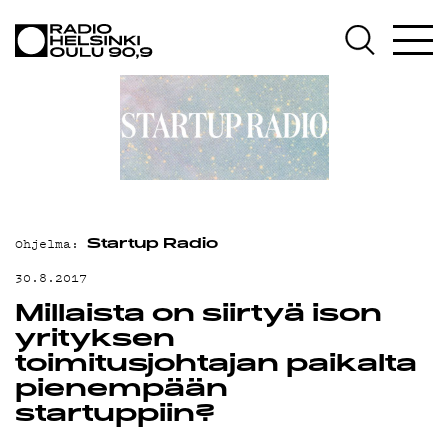
AJANKOHTAISTA
OHJELMAT
TEKIJÄT
ON-DEMAND
PODCAST
Ohjelma:
MAINOSTA
Startup Radio
30.8.2017
YHTEYSTIEDOT
Millaista on siirtyä ison
G LIVELAB
yrityksen
toimitusjohtajan paikalta
YSTÄVÄKLUBI
pienempään
startuppiin?
TIETOSUOJA