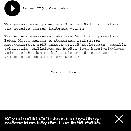
Lataa MP3
Jaa jakso
KIRJAUDU SISÄÄN
Yritysmaailmaan paneutuva Startup Radio on takaisin
taajuudella toisen kautensa voimin!
Kauden ensimmäisessä jaksossa Onnibusin perustaja
Pekka Möttö kertoi ajatuksiaan liikenteen
muuttumisesta sekä omasta yrittäjäpolustaan. Samalla
pohdittiin, millaista on hypätä ison bussiyrityksen
toimitusjohtajan paikalta pienempään startuppiin –
vai onko se edes niin erilaista?
Jaa artikkeli
Yö­mu­siik­kia
VIESTI
Unionen
Käyttämällä tätä sivustoa hyväksyt
STUDIOON
6983
evästeiden käytön.
Lue lisää täältä.