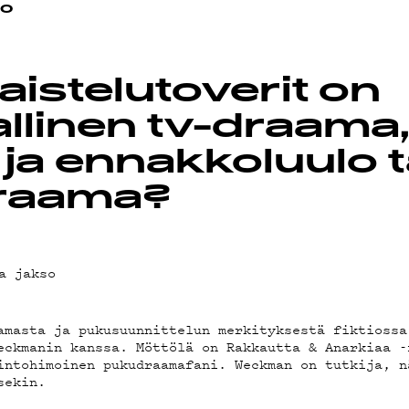
io
EDOT
aistelutoverit on
allinen tv-draama
 ja ennakkoluulo 
raama?
BI
a jakso
A
amasta ja pukusuunnittelun merkityksestä fiktiossa
eckmanin kanssa. Möttölä on Rakkautta & Anarkiaa -
intohimoinen pukudraamafani. Weckman on tutkija, n
sekin.