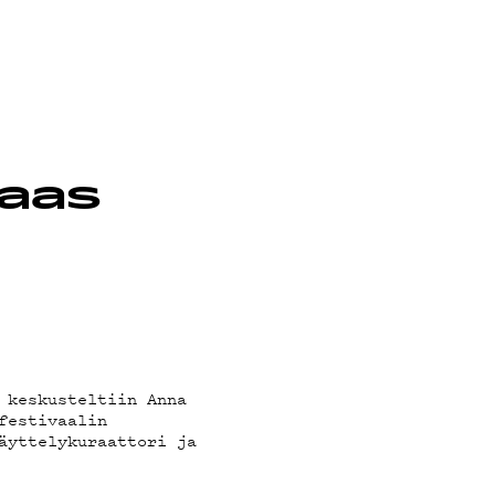
,
taas
 keskusteltiin Anna
festivaalin
äyttelykuraattori ja