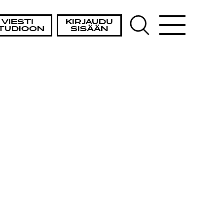
VIESTI
KIRJAUDU
TUDIOON
SISÄÄN