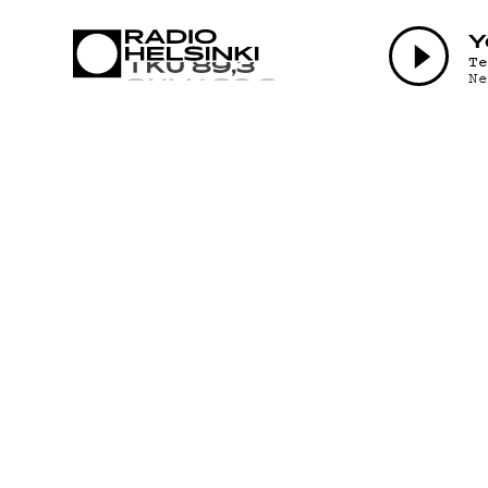
AJANKOHT
Y
T
N
OHJELMAT
TEKIJÄT
ON-DEMAN
PODCAST