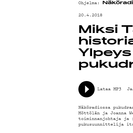
MAINOSTA
Ohjelma:
Näkörad
20.4.2018
YHTEYSTI
Miksi T
histori
Ylpeys
G LIVELAB
pukud
YSTÄVÄKLU
Lataa MP3
Ja
TIETOSUOJ
Näköradiossa pukudra
Möttölän ja Joanna W
toiminnanjohtaja ja 
pukusuunnittelija it