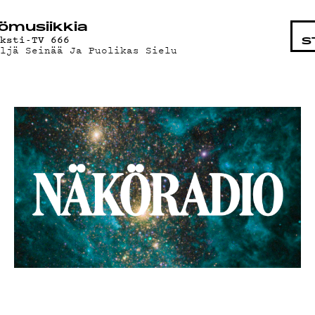
AISTA
ö­mu­siik­kia
eksti-TV 666
S
eljä Seinää Ja Puolikas Sielu
D