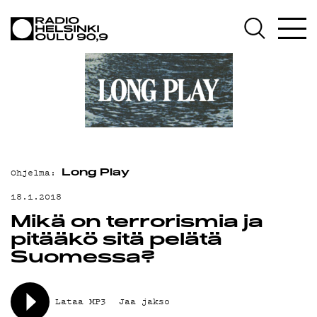
AJANKOHTAISTA
OHJELMAT
TEKIJÄT
ON-DEMAND
PODCAST
Ohjelma:
MAINOSTA
Long Play
18.1.2018
YHTEYSTIEDOT
Mikä on terrorismia ja
G LIVELAB
pitääkö sitä pelätä
Suomessa?
YSTÄVÄKLUBI
TIETOSUOJA
Lataa MP3
Jaa jakso