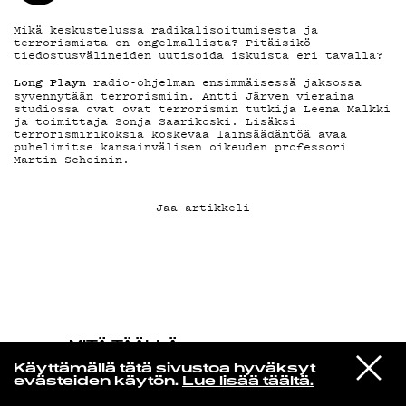
Mikä keskustelussa radikalisoitumisesta ja
KIRJAUDU SISÄÄN
terrorismista on ongelmallista? Pitäisikö
tiedostusvälineiden uutisoida iskuista eri tavalla?
Long Playn
radio-ohjelman ensimmäisessä jaksossa
syvennytään terrorismiin. Antti Järven vieraina
studiossa ovat ovat terrorismin tutkija Leena Malkki
ja toimittaja Sonja Saarikoski. Lisäksi
terrorismirikoksia koskevaa lainsäädäntöä avaa
puhelimitse kansainvälisen oikeuden professori
Martin Scheinin.
Jaa artikkeli
MITÄ TÄÄLLÄ
TAPAHTUU
VIESTI
Les Imprimés
Käyttämällä tätä sivustoa hyväksyt
STUDIOON
You
evästeiden käytön.
Lue lisää täältä.