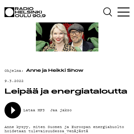
AJANKOHTAISTA
OHJELMAT
TEKIJÄT
ON-DEMAND
PODCAST
Ohjelma:
Anne ja Heikki Show
MAINOSTA
9.3.2022
YHTEYSTIEDOT
Leipää ja energiataloutta
G LIVELAB
Lataa MP3
Jaa jakso
YSTÄVÄKLUBI
TIETOSUOJA
Anne kysyy, miten Suomen ja Euroopan energiahuolto
hoidetaan tulevaisuudessa Venäjästä