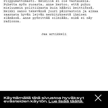
riippumattomasti. Heikillä ei ole vastauksia.
Puhetta myös ruoasta, Anne kertoo, että puhuu
mieluummin politiikasta kuin häärii keittiössä.
KIRJAUDU SISÄÄN
Heikki sanoo tekevänsä juuri päinvastoin ja alkaa
saarnata hyvän leivän merkityksestä ihmisen
elämässä. Anne pyörittää silmiään, mikä ei näy
radiossa.
Jaa artikkeli
Niklas Aaltio
VIESTI
MARINA
Käyttämällä tätä sivustoa hyväksyt
STUDIOON
PRINCESS OF POWER
evästeiden käytön.
Lue lisää täältä.