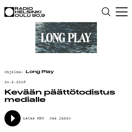
AJANKOHTAISTA
OHJELMAT
TEKIJÄT
ON-DEMAND
PODCAST
Ohjelma:
MAINOSTA
Long Play
24.5.2018
YHTEYSTIEDOT
Kevään päättötodistus
G LIVELAB
medialle
YSTÄVÄKLUBI
Lataa MP3
Jaa jakso
TIETOSUOJA