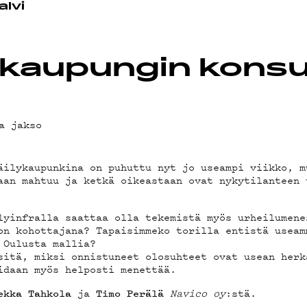
alvi
OT
kaupungin konsul
I
a jakso
äilykaupunkina on puhuttu nyt jo useampi viikko, m
aan mahtuu ja ketkä oikeastaan ovat nykytilanteen 
lyinfralla saattaa olla tekemistä myös urheilumene
on kohottajana? Tapaisimmeko torilla entistä useam
 Oulusta mallia?
sitä, miksi onnistuneet olosuhteet ovat usean herk
idaan myös helposti menettää.
ja
Navico
oy
:stä.
ekka
Tahkola
Timo
Perälä