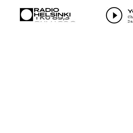
AJANKOHTAI
Y
C
D
OHJELMAT
TEKIJÄT
ON-DEMAND
PODCAST
MAINOSTA