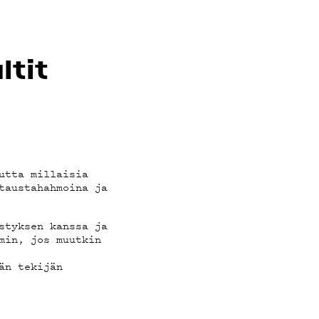
tit
utta millaisia
taustahahmoina ja
styksen kanssa ja
min, jos muutkin
än tekijän