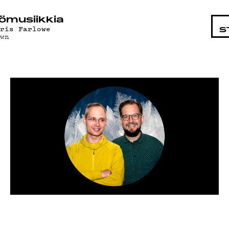
STA
ö­mu­siik­kia
hris Farlowe
S
awn