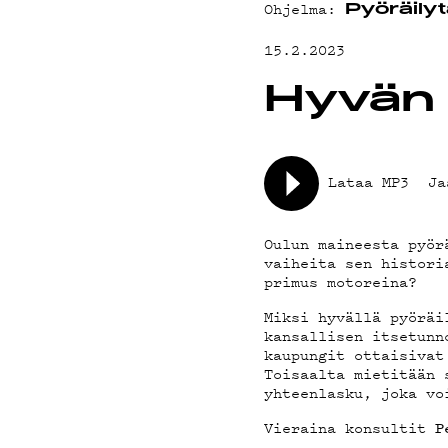
Ohjelma:
Pyöräilyt
YHTEYSTIED
15.2.2023
Hyvän 
G LIVELAB
YSTÄVÄKLUB
Lataa MP3
Ja
Oulun maineesta pyör
TIETOSUOJA
vaiheita sen histori
primus motoreina?
Miksi hyvällä pyöräi
kansallisen itsetunn
kaupungit ottaisivat
Toisaalta mietitään 
yhteenlasku, joka vo
Vieraina konsultit
P