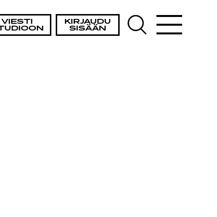
VIESTI
KIRJAUDU
TUDIOON
SISÄÄN