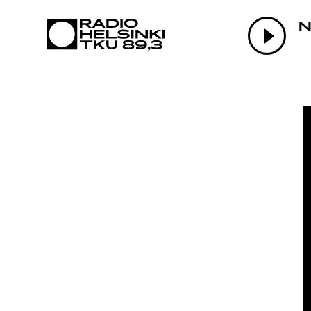
AJAN
N
OHJE
TEKI