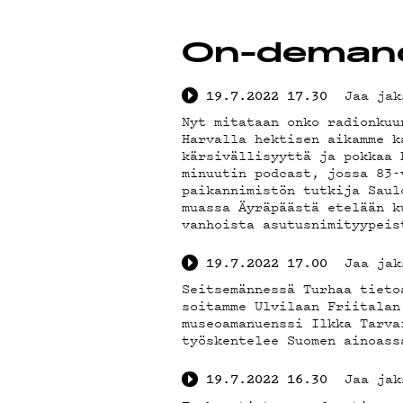
YSTÄ
On-deman
Jaa jak
19.7.2022
17.30
Nyt mitataan onko radionkuu
TIET
Harvalla hektisen aikamme k
kärsivällisyyttä ja pokkaa 
minuutin podcast, jossa 83-
paikannimistön tutkija Saul
muassa Äyräpäästä etelään k
vanhoista asutusnimityypeis
Jaa jak
19.7.2022
17.00
Seitsemännessä Turhaa tieto
soitamme Ulvilaan Friitalan
museoamanuenssi Ilkka Tarva
työskentelee Suomen ainoass
Jaa jak
19.7.2022
16.30