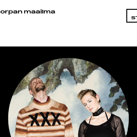
KOHTAI
orpan maailma
S
LMAT
JÄT