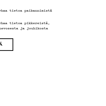
I
rhaa tietoa paikannimistä
rhaa tietoa pikkereistä,
hevosesta ja jouhikosta
Ä