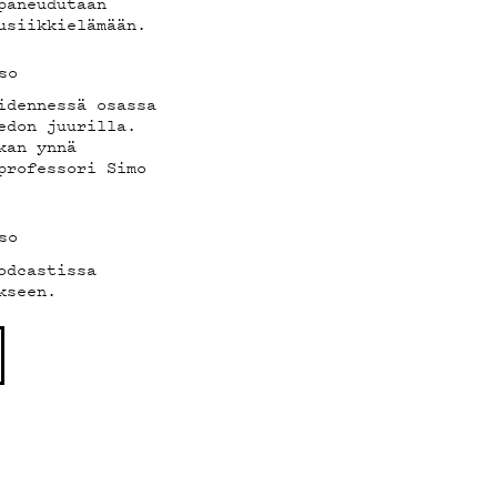
paneudutaan
usiikkielämään.
so
idennessä osassa
edon juurilla.
kan ynnä
professori Simo
so
odcastissa
kseen.