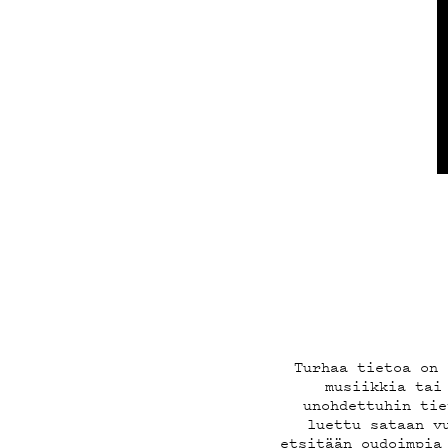
ON-D
PODC
Turhaa tietoa on 
musiikkia tai
unohdettuhin tie
luettu sataan v
etsitään oudoimpia