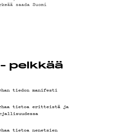
rkeää saada Suomi
OT
- pelkkää
rhan tiedon manifesti
rhaa tietoa eritteistä ja
rjallisuudessa
rhaa tietoa nenetsien