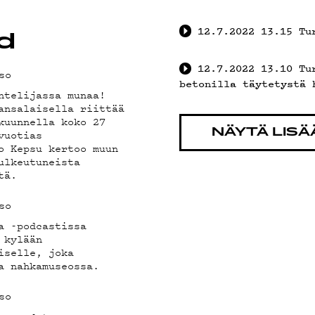
VÄKLUB
12.7.2022
13.15
Tu
d
12.7.2022
13.10
Tu
so
betonilla täytetystä 
ntelijassa munaa!
OSUOJA
ansalaisella riittää
kuunnella koko 27
vuotias
NÄYTÄ LISÄ
o Kepsu kertoo muun
ulkeutuneista
tä.
so
a -podcastissa
 kylään
iselle, joka
a nahkamuseossa.
so