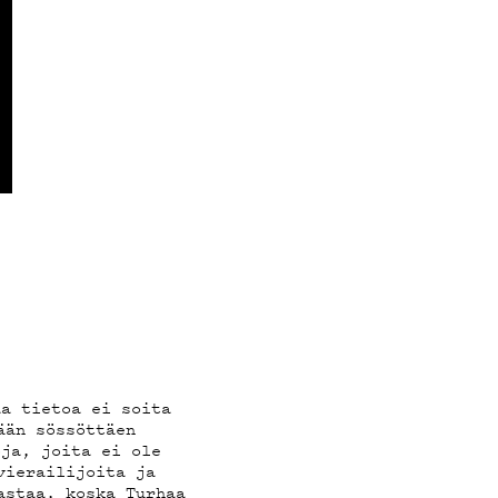
aa tietoa ei soita
ään sössöttäen
oja, joita ei ole
vierailijoita ja
astaa, koska Turhaa