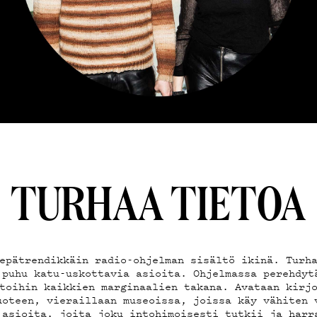
EMAND
AST
TURHAA TIETOA
epätrendikkäin radio-ohjelman sisältö ikinä. Turh
 puhu katu-uskottavia asioita. Ohjelmassa perehdyt
toihin kaikkien marginaalien takana. Avataan kirj
uoteen, vieraillaan museoissa, joissa käy vähiten 
 asioita, joita joku intohimoisesti tutkii ja harr