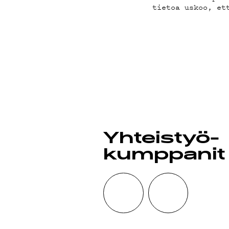
MAIN
tietoa uskoo, et
YHTE
G LIV
Yhteistyö­
kumppanit