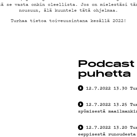
OSTA
tä se vasta onkin oleellista. Jos on mielestäsi tä
nousuun, älä kuuntele tätä ohjelmaa.
Turhaa tietoa toiveuusintana kesällä 2022!
YSTIED
Podcast 
puhetta
ELAB
12.7.2022
13.30
Tu
12.7.2022
13.25
Tu
syömisestä maailmanki
12.7.2022
13.20
Tu
eeppisestä runoudesta