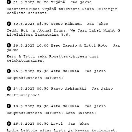
YHTEYS
31.5.2023
08.20
Yrjänä
Jaa jakso
Haastattelussa Yrjänä tulevasta Radio Helsingin
Kesälive-keikasta.
30.5.2023
08.30
Teppo Mäkynen
Jaa jakso
G
Teddy Rok ja Atonal Drums. We Jazz Label Night G
Livelabissa lauantaina 3.6.
26.5.2023
10.00
Eero Tarmio & Tytti Roto
Jaa
jakso
LIVELAB
Eero & Tytti sekä Rosettes-yhtyeen uusi
seiskatuumainen.
26.5.2023
09.30
Asta Salomaa
Jaa jakso
Kaupunkiuutisia Oulusta!
24.5.2023
09.30
Paavo Arhinmäki
Jaa jakso
YSTÄVÄK
Kulttuuripomo!
18.5.2023
09.30
Asta Salomaa
Jaa jakso
Kaupunkiuutisia Oulusta: Asta Salomaa!
16.5.2023
09.30
Lyyti
Jaa jakso
Lydia Lehtola alias Lyyti ja kevään kuulumiset.