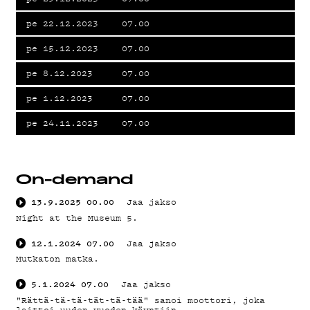
pe 22.12.2023
07.00
pe 15.12.2023
07.00
pe 8.12.2023
07.00
pe 1.12.2023
07.00
pe 24.11.2023
07.00
On-demand
13.9.2025
00.00
Jaa jakso
Night at the Museum 5.
12.1.2024
07.00
Jaa jakso
Mutkaton matka.
5.1.2024
07.00
Jaa jakso
"Rättä-tä-tä-tät-tä-tää" sanoi moottori, joka
laittoi uuden vuoden käyntiin.