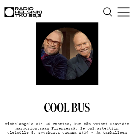
AJANKOH
OHJELM
TEKIJÄT
COOL BUS
Michelangelo
oli 26 vuotias, kun hän veisti Daavidin
marmoripatsaan Firenzessä. Se paljastettiin
yleisölle 8. syyskuuta vuonna 1504 – ja tarkalleen