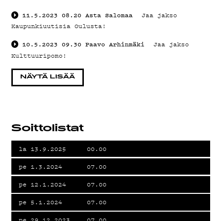
TIETOSU
11.5.2023
08.20
Asta Salomaa
Jaa jakso
Kaupunkiuutisia Oulusta!
10.5.2023
09.30
Paavo Arhinmäki
Jaa jakso
Kulttuuripomo!
KIRJAUDU SISÄÄN
NÄYTÄ LISÄÄ
Soittolistat
la 13.9.2025
00.00
pe 1.3.2024
07.00
pe 12.1.2024
07.00
pe 5.1.2024
07.00
pe 29.12.2023
07.00