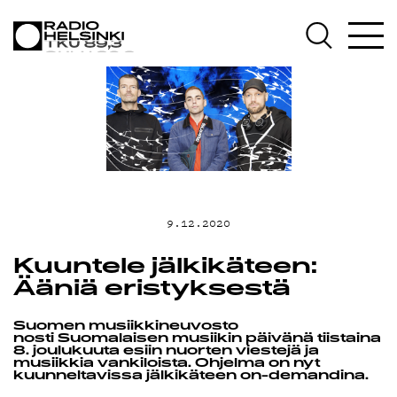
AJANKOHTAIST
OHJELMAT
TEKIJÄT
ON-DEMAND
9.12.2020
PODCAST
Kuuntele jälkikäteen:
Ääniä eristyksestä
MAINOSTA
Suomen musiikkineuvosto
nosti Suomalaisen musiikin päivänä tiistaina
8. joulukuuta esiin nuorten viestejä ja
musiikkia vankiloista. Ohjelma on nyt
kuunneltavissa jälkikäteen on-demandina.