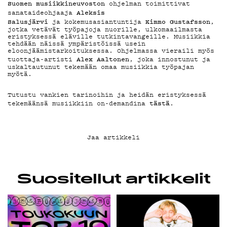
YHTEYSTIEDOT
Suomen musiikkineuvoston
ohjelman toimittivat
Aleksis
sanataideohjaaja
Salusjärvi
Kimmo Gustafsson
ja kokemusasiantuntija
,
G LIVELAB
jotka vetävät työpajoja nuorille, ulkomaailmasta
eristyksessä eläville tutkintavangeille. Musiikkia
tehdään näissä ympäristöissä usein
eloonjäämistarkoituksessa. Ohjelmassa vieraili myös
YSTÄVÄKLUBI
Alex Aaltonen
tuottaja-artisti
, joka innostunut ja
uskaltautunut tekemään omaa musiikkia työpajan
myötä.
TIETOSUOJA
Tutustu vankien tarinoihin ja heidän eristyksessä
tästä
tekemäänsä musiikkiin on-demandina
.
Jaa artikkeli
KIRJAUDU SISÄÄN
Suositellut artikkelit