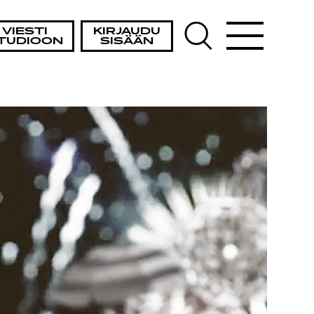
VIESTI
KIRJAUDU
TUDIOON
SISÄÄN