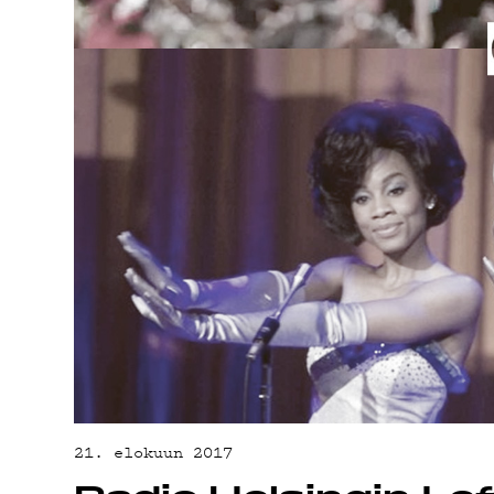
YHTEYSTIED
G LIVELAB
YSTÄVÄKLUBI
TIETOSUOJA
21. elokuun 2017