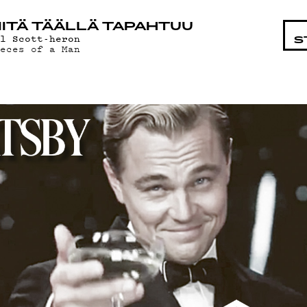
STA
ITÄ TÄÄLLÄ TAPAHTUU
il Scott-heron
S
ieces of a Man