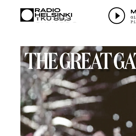
AJANKOHTAI
M
G
P
OHJELMAT
TEKIJÄT
ON-DEMAND
PODCAST
MAINOSTA