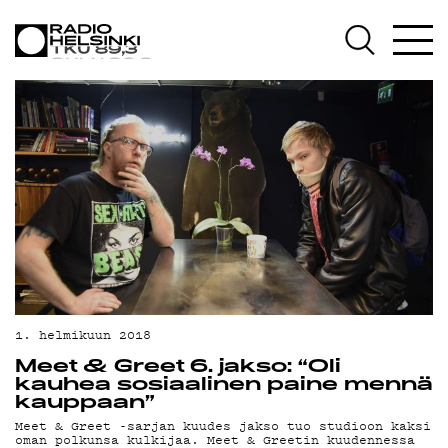
AJANKOHTAISTA
OHJELMAT
TEKIJÄT
ON-DEMAND
PODCAST
MAINOSTA
1. helmikuun 2018
YHTEYSTIEDOT
Meet & Greet 6. jakso: “Oli
kauhea sosiaalinen paine mennä
G LIVELAB
kauppaan”
Meet & Greet -sarjan kuudes jakso tuo studioon kaksi
oman polkunsa kulkijaa. Meet & Greetin kuudennessa