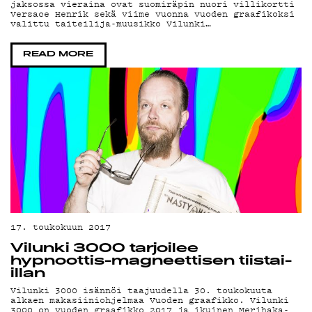
YSTÄVÄKLUBI
jaksossa vieraina ovat suomiräpin nuori villikortti
Versace Henrik sekä viime vuonna vuoden graafikoksi
valittu taiteilija-muusikko Vilunki…
TIETOSUOJA
READ MORE
KIRJAUDU SISÄÄN
17. toukokuun 2017
Vilunki 3000 tarjoilee
hypnoottis-magneettisen tiistai-
illan
Vilunki 3000 isännöi taajuudella 30. toukokuuta
alkaen makasiiniohjelmaa Vuoden graafikko. Vilunki
3000 on vuoden graafikko 2017 ja ikuinen Merihaka-