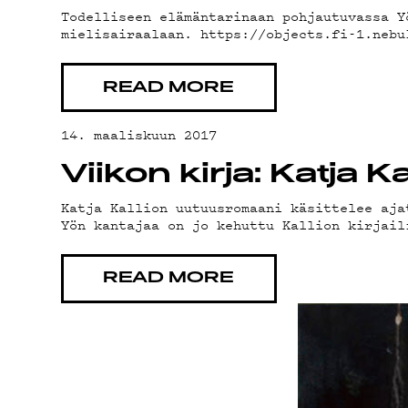
ON-D
Todelliseen elämäntarinaan pohjautuvassa Y
mielisairaalaan. https://objects.fi-1.nebu
READ MORE
14. maaliskuun 2017
PODC
Viikon kirja: Katja K
Katja Kallion uutuusromaani käsittelee aja
Yön kantajaa on jo kehuttu Kallion kirjail
READ MORE
MAINO