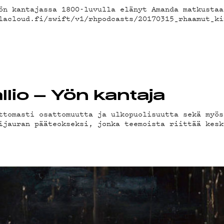
EMAND
ön kantajassa 1800-luvulla elänyt Amanda matkustaa
lacloud.fi/swift/v1/rhpodcasts/20170315_rhaamut_ki
AST
allio – Yön kantaja
ttomasti osattomuutta ja ulkopuolisuutta sekä myös
ijauran pääteokseksi, jonka teemoista riittää kesk
STA