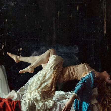
STIED
ELAB
ÄKLUBI