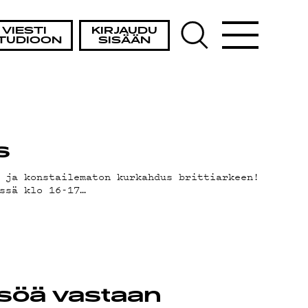
TA
VIESTI
KIRJAUDU
TUDIOON
SISÄÄN
s
 ja konstailematon kurkahdus brittiarkeen!
ssä klo 16-17…
isöä vastaan