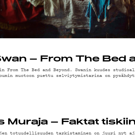
SUOJA
d Swan – From The Bed
in From The Bed and Beyond. Swanin kuudes studioal
bumin muotoon puettu selviytymistarina on pysähdyt
 Muraja – Faktat tiskiin
jen totuudellisuuden tarkistaminen on juuri nyt aj