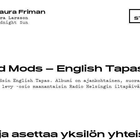
OHTAIS
aura Friman
ara Larsson
S
idnight Sun
LMAT
ord Mods – English Tapa
dsin English Tapas. Albumi on ajankohtainen, suora
 levy -osio maanantaisin Radio Helsingin iltapäivä
ÄT
ja asettaa yksilön yhte