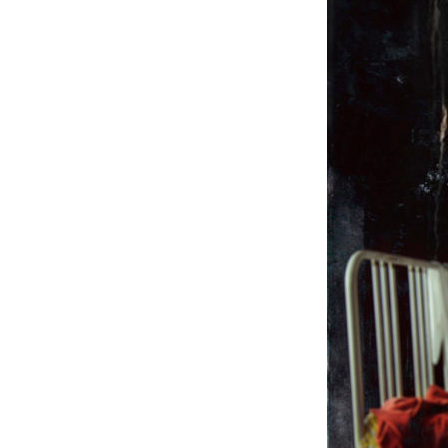
YHTEY
G LIV
YSTÄV