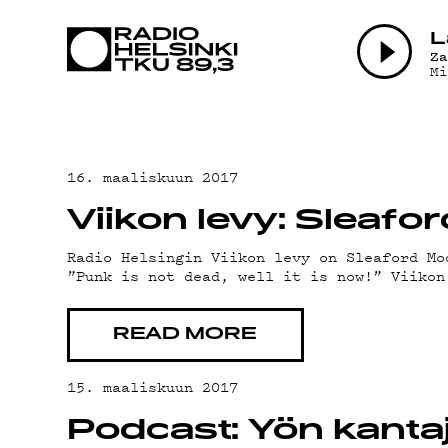
AJANK
L
Z
M
OHJE
16. maaliskuun 2017
Viikon levy: Sleaf
Radio Helsingin Viikon levy on Sleaford Mo
”Punk is not dead, well it is now!” Viikon
TEKIJ
READ MORE
15. maaliskuun 2017
Podcast: Yön kanta