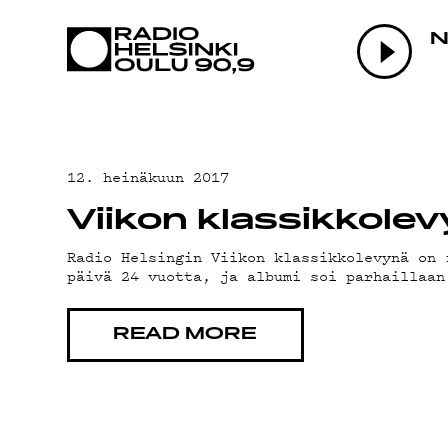
AJANKOHTAI
N
OHJELMAT
TEKIJÄT
12. heinäkuun 2017
Viikon klassikkolev
ON-DEMAND
Radio Helsingin Viikon klassikkolevynä on 
päivä 24 vuotta, ja albumi soi parhaillaan
PODCAST
READ MORE
MAINOSTA