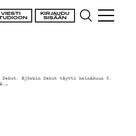
VIESTI
KIRJAUDU
TUDIOON
SISÄÄN
 Debut. Björkin Debut täytti heinäkuun 5.
ä.…