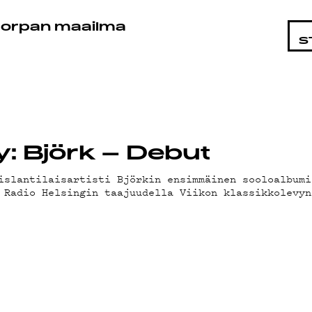
STA
orpan maailma
S
y: Björk – Debut
islantilaisartisti Björkin ensimmäinen sooloalbumi
 Radio Helsingin taajuudella Viikon klassikkolevyn