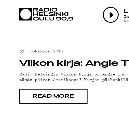
AJANKOHTAI
L
X
Ke
OHJELMAT
TEKIJÄT
31. lokakuun 2017
Viikon kirja: Angie
ON-DEMAND
Radio Helsingin Viikon kirja on Angie Thom
tämän päivän Amerikassa? Kirjan päähenkilö
PODCAST
READ MORE
MAINOSTA