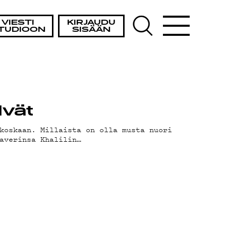
VIESTI
KIRJAUDU
TUDIOON
SISÄÄN
lvät
koskaan. Millaista on olla musta nuori
averinsa Khalilin…