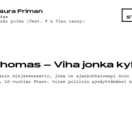
STA
aura Friman
mies
S
sän poika (feat. F & Timo Lassy)
 Thomas – Viha jonka ky
asin kirjasensaatio, joka on ajankohtaisempi kuin 
, 16-vuotias Starr, tulee poliisin pysäyttämäksi k