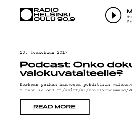
AJANKOHTAI
M
M
D
OHJELMAT
TEKIJÄT
10. toukokuun 2017
Podcast: Onko dok
ON-DEMAND
valokuvataiteelle?
Korkean paikan kammossa pohdittiin valokuv
1.nebulacloud.fi/swift/v1/rh2017ondemand/2
PODCAST
READ MORE
MAINOSTA