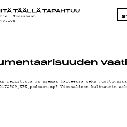
STA
ITÄ TÄÄLLÄ TAPAHTUU
uriel Grossmann
S
evotion
umentaarisuuden vaati
an merkitystä ja asemaa taiteessa sekä muuttuvassa
0170509_KPK_podcast.mp3 Visuaalisen kulttuurin aik