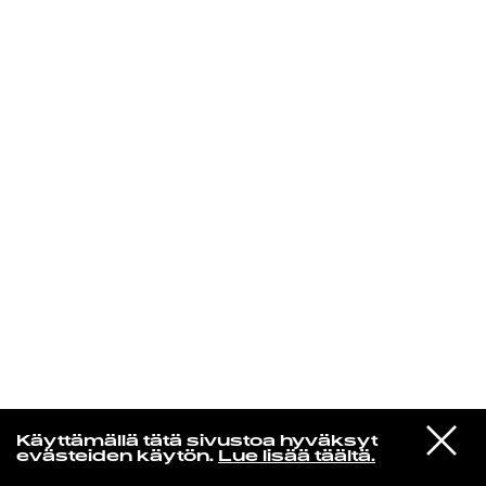
KIRJAUDU SISÄÄN
Jazz kiinnostaa
VIESTI
Florence Adooni
Käyttämällä tätä sivustoa hyväksyt
STUDIOON
Mam Pe'ela Su'ure
evästeiden käytön.
Lue lisää täältä.