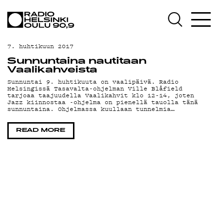
AJANKOHTAISTA
OHJELMAT
7. huhtikuun 2017
TEKIJÄT
Sunnuntaina nautitaan
Vaalikahveista
ON-DEMAND
Sunnuntai 9. huhtikuuta on vaalipäivä. Radio
Helsingissä Tasavalta-ohjelman Ville Blåfield
tarjoaa taajuudella Vaalikahvit klo 12-14, joten
PODCAST
Jazz kiinnostaa -ohjelma on pienellä tauolla tänä
sunnuntaina. Ohjelmassa kuullaan tunnelmia…
MAINOSTA
READ MORE
YHTEYSTIEDOT
G LIVELAB
YSTÄVÄKLUBI
TIETOSUOJA