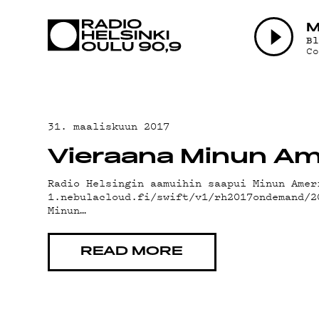
AJANKOHTAI
M
B
C
OHJELMAT
TEKIJÄT
31. maaliskuun 2017
Vieraana Minun Ame
ON-DEMAND
Radio Helsingin aamuihin saapui Minun Amer
1.nebulacloud.fi/swift/v1/rh2017ondemand/2
Minun…
PODCAST
READ MORE
MAINOSTA