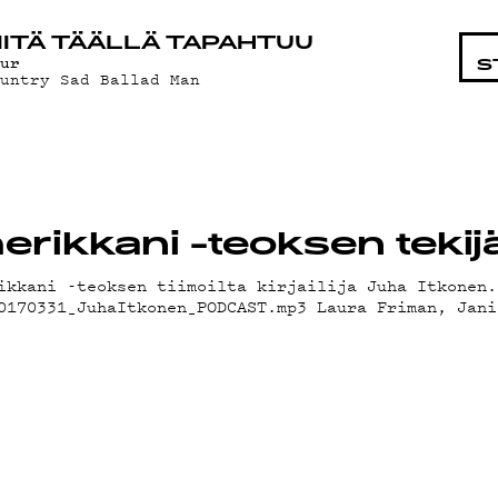
STA
ITÄ TÄÄLLÄ TAPAHTUU
lur
S
ountry Sad Ballad Man
rikkani -teoksen tekijä
ikkani -teoksen tiimoilta kirjailija Juha Itkonen.
0170331_JuhaItkonen_PODCAST.mp3 Laura Friman, Jani