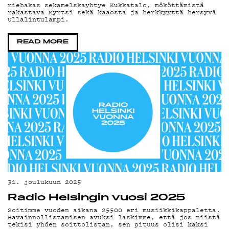
riehakas sekamelskayhtye Kukkatalo, mököttämistä
YHTEYSTIEDO
rakastava Myrtsi sekä kaaosta ja herkkyyttä hersyvä
Ullalintulampi.
READ MORE
G LIVELAB
YSTÄVÄKLUBI
TIETOSUOJA
KIRJAUDU SISÄÄN
31. joulukuun 2025
Radio Helsingin vuosi 2025
Soitimme vuoden aikana 25500 eri musiikkikappaletta.
Havainnollistamisen avuksi laskimme, että jos niistä
tekisi yhden soittolistan, sen pituus olisi kaksi