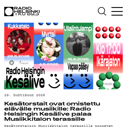
AJANKOHTAIS
OHJELMAT
TEKIJÄT
ON-DEMAND
PODCAST
29. huhtikuun 2026
Kesätorstait ovat omistettu
elävälle musiikille: Radio
MAINOSTA
Helsingin Kesälive palaa
Musiikkitalon terassille
Kesätorstaisin Musiikkitalon terassille nousevat