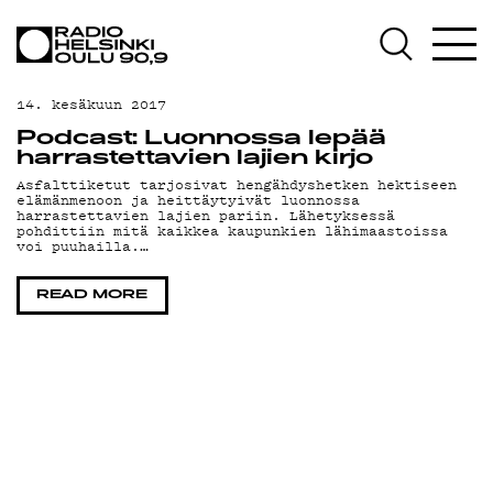
AJANKOHTAISTA
OHJELMAT
14. kesäkuun 2017
TEKIJÄT
Podcast: Luonnossa lepää
harrastettavien lajien kirjo
ON-DEMAND
Asfalttiketut tarjosivat hengähdyshetken hektiseen
elämänmenoon ja heittäytyivät luonnossa
harrastettavien lajien pariin. Lähetyksessä
PODCAST
pohdittiin mitä kaikkea kaupunkien lähimaastoissa
voi puuhailla.…
MAINOSTA
READ MORE
YHTEYSTIEDOT
G LIVELAB
YSTÄVÄKLUBI
TIETOSUOJA