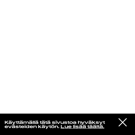
KIRJAUDU SISÄÄN
VIESTI
Radio Helsingin aamut
Käyttämällä tätä sivustoa hyväksyt
STUDIOON
evästeiden käytön.
Lue lisää täältä.