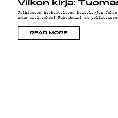
YHTEYSTIED
Viikon kirja: Tuomas
Julkisessa keskustelussa heiteltyjen fakto
kuka sitä tekee? Faktabaari on poliittises
G LIVELAB
READ MORE
YSTÄVÄKLUBI
TIETOSUOJA