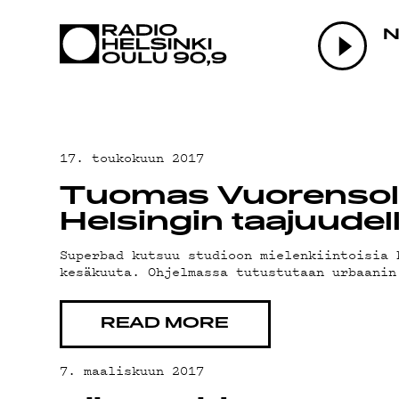
AJANKOHTAI
N
OHJELMAT
TEKIJÄT
17. toukokuun 2017
Tuomas Vuorensola
ON-DEMAND
Helsingin taajuudel
Superbad kutsuu studioon mielenkiintoisia 
kesäkuuta. Ohjelmassa tutustutaan urbaanin
PODCAST
READ MORE
MAINOSTA
7. maaliskuun 2017