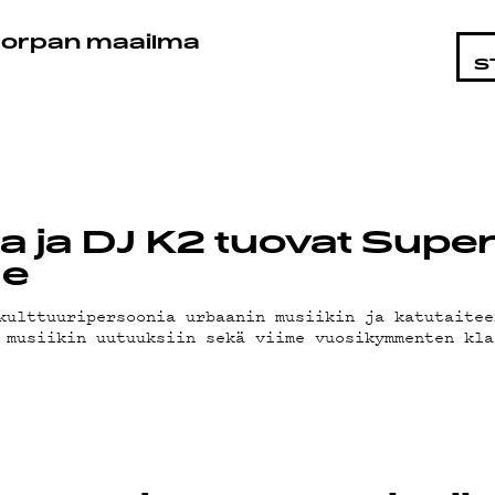
STA
orpan maailma
S
 ja DJ K2 tuovat Supe
le
kulttuuripersoonia urbaanin musiikin ja katutaitee
 musiikin uutuuksiin sekä viime vuosikymmenten kla