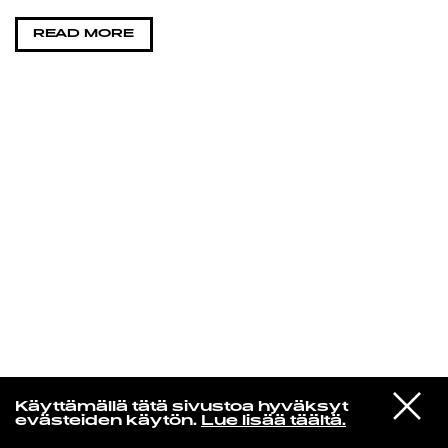
READ MORE
KIRJAUDU SISÄÄN
Niklas Aaltio
VIESTI
MARINA
Käyttämällä tätä sivustoa hyväksyt
STUDIOON
PRINCESS OF POWER
evästeiden käytön.
Lue lisää täältä.