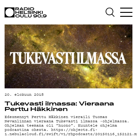
AJANKOHTAISTA
OHJELMAT
TEKIJÄT
ON-DEMAND
PODCAST
MAINOSTA
YHTEYSTIEDOT
20. elokuun 2018
G LIVELAB
Tukevasti ilmassa: Vieraana
Perttu Häkkinen
YSTÄVÄKLUBI
Edesmennyt Perttu Häkkinen vieraili Tuomas
Nevanlinnan vieraana Tukevasti ilmassa -ohjelmassa.
Ohjelman teemana oli ”huono”. Kuuntele ohjelma
TIETOSUOJA
podcastina ohesta. https://objects.fi-
1.nebulacloud.fi/swift/v1/rhpodcasts/20150116_152121.m